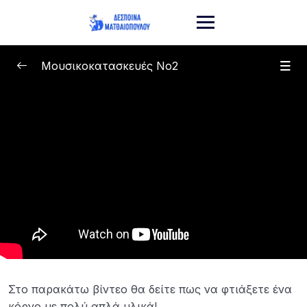
Μουσικοκατασκευές Νο2
Μουσικοκατασκευές
0/5
Φαγκότο
10:00
Κόρνο
10:00
Μπαστούνι της Βροχής
10:00
Καστανιέτες με Κάψουλες Καφέ
10:00
Χριστουγεννιάτικα Κουδουνάκια
10:00
Στο παρακάτω βίντεο θα δείτε πως να φτιάξετε ένα
κόρνο με πολύ απλά υλικά!