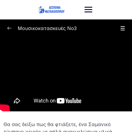
Μουσικοκατασκευές Νο3
Μουσικοκατασκευές
0/4
Σαμανικό Τυμπανάκι Χειρός
10:00
Μονόχορδη Κιθάρα
10:00
Αυλός του Πάνα
10:00
ΚΑΖΟΟ
10:00
Θα σας δείξω πως θα φτιάξετε, ένα Σαμανικό
τύμπανο χειρός με απλά ανακυκλώσιμα υλικά.